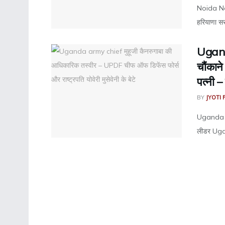
Noida New
हरियाणा सर
Uganda
चौंकान
पत्नी –
BY
JYOTI 
Uganda Mil
लीडर Ugan