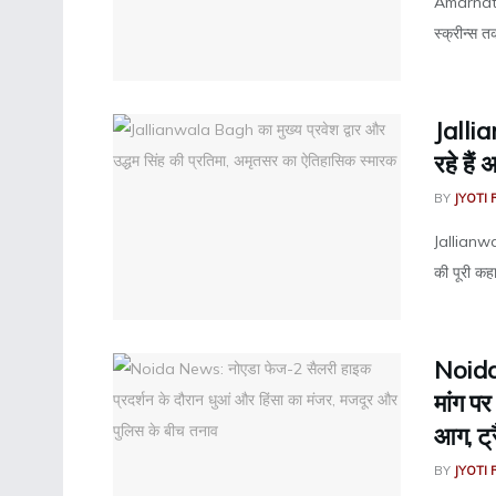
Amarnath 
स्क्रीन्स 
Jalli
रहे हैं
BY
JYOTI 
Jallianwa
की पूरी कह
Noida 
मांग पर
आग, ट्
BY
JYOTI 