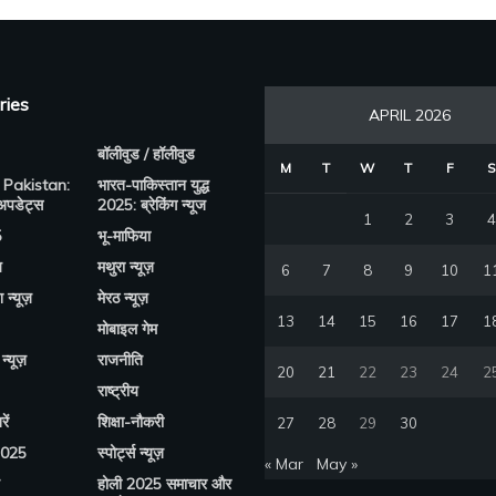
ries
APRIL 2026
बॉलीवुड / हॉलीवुड
M
T
W
T
F
S
 Pakistan:
भारत-पाकिस्तान युद्ध
 अपडेट्स
2025: ब्रेकिंग न्यूज
1
2
3
4
5
भू-माफिया
य
मथुरा न्यूज़
6
7
8
9
10
1
श न्यूज़
मेरठ न्यूज़
13
14
15
16
17
1
मोबाइल गेम
न्यूज़
राजनीति
20
21
22
23
24
2
राष्ट्रीय
ें
शिक्षा-नौकरी
27
28
29
30
2025
स्पोर्ट्स न्यूज़
« Mar
May »
होली 2025 समाचार और