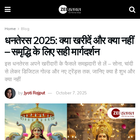
Home
Blog
धनतेरस 2025: क्या खरीदें और क्या नहीं
– समृद्धि के लिए सही मार्गदर्शन
इस धनतेरस अपने खरीदारी के फैसले समझदारी से लें – सोना, चांदी
से लेकर डिजिटल गोल्ड और नए ट्रेंड्स तक, जानिए क्या है शुभ और
क्या नहीं
by
Jyoti Rajput
October 7, 2025