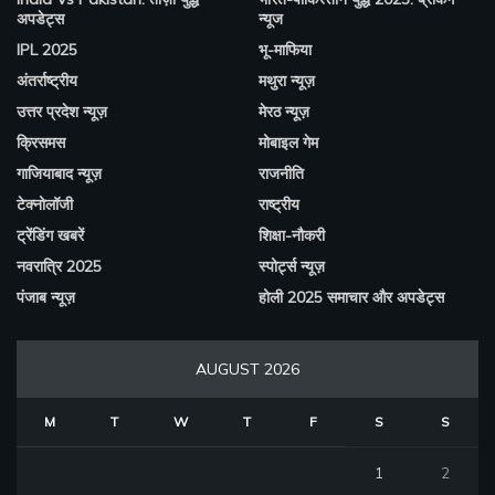
अपडेट्स
न्यूज
IPL 2025
भू-माफिया
अंतर्राष्ट्रीय
मथुरा न्यूज़
उत्तर प्रदेश न्यूज़
मेरठ न्यूज़
क्रिसमस
मोबाइल गेम
गाजियाबाद न्यूज़
राजनीति
टेक्नोलॉजी
राष्ट्रीय
ट्रेंडिंग खबरें
शिक्षा-नौकरी
नवरात्रि 2025
स्पोर्ट्स न्यूज़
पंजाब न्यूज़
होली 2025 समाचार और अपडेट्स
AUGUST 2026
M
T
W
T
F
S
S
1
2