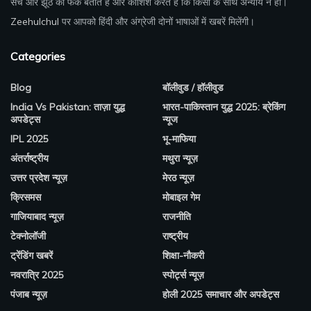
सच और झूठ का फर्क बताते हैं और कोशिश करते हैं कि किसी के साथ अन्याय न हो।
Zeehulchul
पर आपको हिंदी और अंग्रेजी दोनों भाषाओं में खबरें मिलेंगी।
Categories
Blog
बॉलीवुड / हॉलीवुड
India Vs Pakistan: ताज़ा युद्ध
भारत-पाकिस्तान युद्ध 2025: ब्रेकिंग
अपडेट्स
न्यूज
IPL 2025
भू-माफिया
अंतर्राष्ट्रीय
मथुरा न्यूज़
उत्तर प्रदेश न्यूज़
मेरठ न्यूज़
क्रिसमस
मोबाइल गेम
गाजियाबाद न्यूज़
राजनीति
टेक्नोलॉजी
राष्ट्रीय
ट्रेंडिंग खबरें
शिक्षा-नौकरी
नवरात्रि 2025
स्पोर्ट्स न्यूज़
पंजाब न्यूज़
होली 2025 समाचार और अपडेट्स