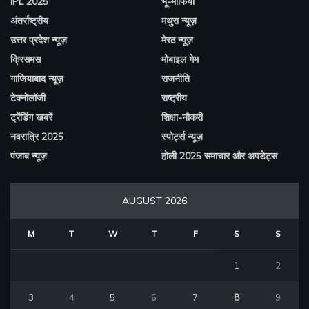
IPL 2025
भू-माफिया
अंतर्राष्ट्रीय
मथुरा न्यूज़
उत्तर प्रदेश न्यूज़
मेरठ न्यूज़
क्रिसमस
मोबाइल गेम
गाजियाबाद न्यूज़
राजनीति
टेक्नोलॉजी
राष्ट्रीय
ट्रेंडिंग खबरें
शिक्षा-नौकरी
नवरात्रि 2025
स्पोर्ट्स न्यूज़
पंजाब न्यूज़
होली 2025 समाचार और अपडेट्स
AUGUST 2026
M
T
W
T
F
S
S
1
2
3
4
5
6
7
8
9