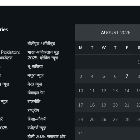
ries
AUGUST 2026
बॉलीवुड / हॉलीवुड
M
T
W
T
F
S
 Pakistan:
भारत-पाकिस्तान युद्ध
 अपडेट्स
2025: ब्रेकिंग न्यूज
1
5
भू-माफिया
य
मथुरा न्यूज़
3
4
5
6
7
8
श न्यूज़
मेरठ न्यूज़
10
11
12
13
14
1
मोबाइल गेम
न्यूज़
राजनीति
17
18
19
20
21
2
राष्ट्रीय
ें
शिक्षा-नौकरी
24
25
26
27
28
2
2025
स्पोर्ट्स न्यूज़
31
होली 2025 समाचार और