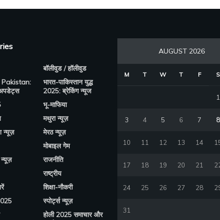
ries
AUGUST 2026
बॉलीवुड / हॉलीवुड
M
T
W
T
F
S
 Pakistan:
भारत-पाकिस्तान युद्ध
 अपडेट्स
2025: ब्रेकिंग न्यूज
1
5
भू-माफिया
य
मथुरा न्यूज़
3
4
5
6
7
8
श न्यूज़
मेरठ न्यूज़
10
11
12
13
14
1
मोबाइल गेम
न्यूज़
राजनीति
17
18
19
20
21
2
राष्ट्रीय
ें
शिक्षा-नौकरी
24
25
26
27
28
2
2025
स्पोर्ट्स न्यूज़
31
होली 2025 समाचार और