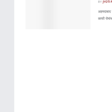
BY
JYOTI 
अहमदाबाद क
काफी रोमां