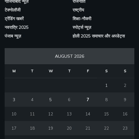
गाजियाबाद न्यूज़
राजनीति
टेक्नोलॉजी
राष्ट्रीय
ट्रेंडिंग खबरें
शिक्षा-नौकरी
नवरात्रि 2025
स्पोर्ट्स न्यूज़
पंजाब न्यूज़
होली 2025 समाचार और अपडेट्स
AUGUST 2026
M
T
W
T
F
S
S
1
2
3
4
5
6
7
8
9
10
11
12
13
14
15
16
17
18
19
20
21
22
23