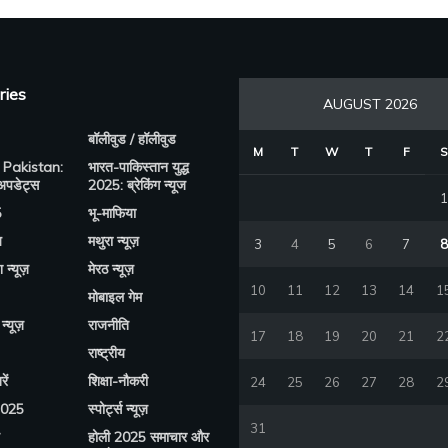
ries
AUGUST 2026
बॉलीवुड / हॉलीवुड
M
T
W
T
F
S
 Pakistan:
भारत-पाकिस्तान युद्ध
 अपडेट्स
2025: ब्रेकिंग न्यूज
1
5
भू-माफिया
य
मथुरा न्यूज़
3
4
5
6
7
8
श न्यूज़
मेरठ न्यूज़
10
11
12
13
14
1
मोबाइल गेम
न्यूज़
राजनीति
17
18
19
20
21
2
राष्ट्रीय
ें
शिक्षा-नौकरी
24
25
26
27
28
2
2025
स्पोर्ट्स न्यूज़
31
होली 2025 समाचार और