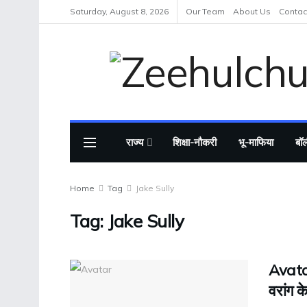
Saturday, August 8, 2026
Our Team
About Us
Contac
राज्य
शिक्षा-नौकरी
भू-माफिया
बॉल
Home
Tag
Jake Sully
Tag:
Jake Sully
Avatar
वरांग 