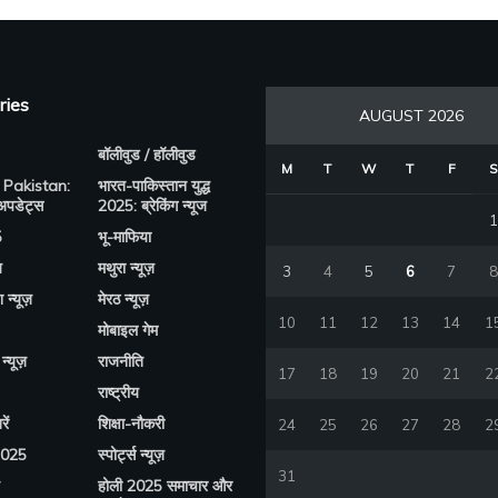
ries
AUGUST 2026
बॉलीवुड / हॉलीवुड
M
T
W
T
F
S
 Pakistan:
भारत-पाकिस्तान युद्ध
 अपडेट्स
2025: ब्रेकिंग न्यूज
1
5
भू-माफिया
य
मथुरा न्यूज़
3
4
5
6
7
8
श न्यूज़
मेरठ न्यूज़
10
11
12
13
14
1
मोबाइल गेम
न्यूज़
राजनीति
17
18
19
20
21
2
राष्ट्रीय
ें
शिक्षा-नौकरी
24
25
26
27
28
2
2025
स्पोर्ट्स न्यूज़
31
होली 2025 समाचार और