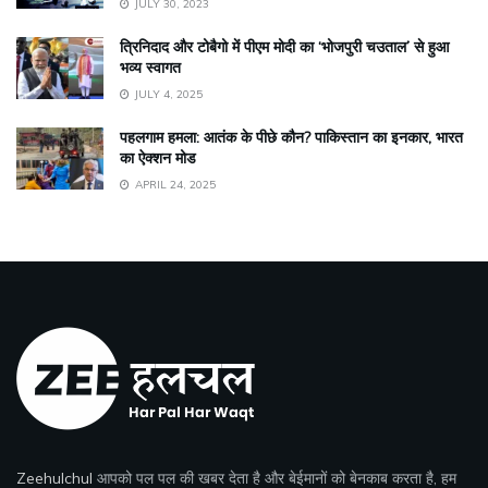
JULY 30, 2023
त्रिनिदाद और टोबैगो में पीएम मोदी का ‘भोजपुरी चउताल’ से हुआ
भव्य स्वागत
JULY 4, 2025
पहलगाम हमला: आतंक के पीछे कौन? पाकिस्तान का इनकार, भारत
का ऐक्शन मोड
APRIL 24, 2025
Zeehulchul
आपको पल पल की खबर देता है और बेईमानों को बेनकाब करता है, हम