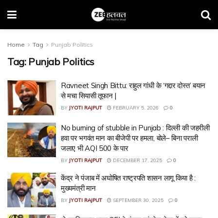
Home
Tag
Punjab Politics
Tag:
Punjab Politics
Ravneet Singh Bittu: राहुल गांधी के ‘गद्दार दोस्त’ बयान
से मचा सियासी तूफान |
BY
JYOTI RAJPUT
FEBRUARY 5, 2026
0
No burning of stubble in Punjab : दिल्ली की जहरीली
हवा पर भगवंत मान का बीजेपी पर हमला, बोले– बिना पराली
जलाए भी AQI 500 के पार
BY
JYOTI RAJPUT
DECEMBER 17, 2025
0
केंद्र ने पंजाब में अघोषित राष्ट्रपति शासन लागू किया है :
मुख्यमंत्री मान
BY
JYOTI RAJPUT
SEPTEMBER 30, 2025
0