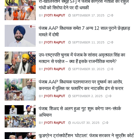
रो-खालिस्तान समूह SFJ ने पंजाब कांग्रेस नेताओं को राहुल
गांधी को सिरोपा देने पर दी धमकी
BY
JYOTI RAJPUT
SEPTEMBER 17, 2025
0
पंजाब AAP विधायक समेत 7 अन्य 12 साल पुराने छेड़छाड़
मामले में दोषी
BY
JYOTI RAJPUT
SEPTEMBER 11, 2025
0
उप-राष्ट्रपति चुनाव में पंजाब के सांसद अमृतपाल सिंह का
मतदान से परहेज – क्या हैं इसके राजनीतिक मायने?
BY
JYOTI RAJPUT
SEPTEMBER 10, 2025
0
पंजाब AAP विधायक पठानमाजरा पर दुष्कर्म का आरोप,
करनाल में पुलिस पर फायरिंग कर नाटकीय ढंग से फरार
BY
JYOTI RAJPUT
SEPTEMBER 2, 2025
0
पंजाब: शिअद से अलग हुआ गुट शुरू करेगा जन-संपर्क
अभियान
BY
JYOTI RAJPUT
AUGUST 30, 2025
0
फूडग्रेन ट्रांसपोर्टेशन ‘घोटाला’: पंजाब सरकार ने सुप्रीम कोर्ट