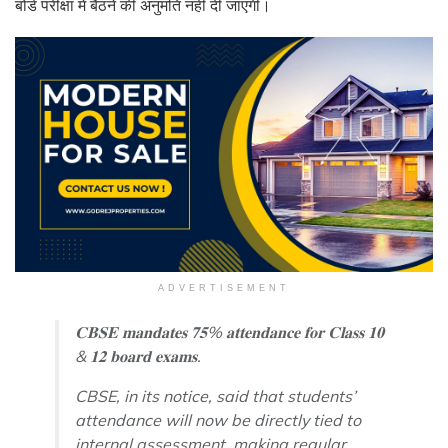
बोर्ड परीक्षा में बैठने की अनुमति नहीं दी जाएगी।
ADVERTISEMENT
𝐂𝐁𝐒𝐄 𝐦𝐚𝐧𝐝𝐚𝐭𝐞𝐬 𝟕𝟓% 𝐚𝐭𝐭𝐞𝐧𝐝𝐚𝐧𝐜𝐞 𝐟𝐨𝐫 𝐂𝐥𝐚𝐬𝐬 𝟏𝟎
& 𝟏𝟐 𝐛𝐨𝐚𝐫𝐝 𝐞𝐱𝐚𝐦𝐬.
CBSE, in its notice, said that students’
attendance will now be directly tied to
internal assessment, making regular