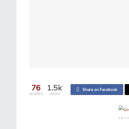
76
1.5k
Share on Facebook
SHARES
VIEWS
ADV