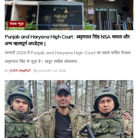
पंजाब न्यूज़
Punjab and Haryana High Court : अमृतपाल सिंह NSA मामला और
अन्य महत्वपूर्ण अपडेट्स |
जनवरी 2026 में Punjab and Haryana High Court का सबसे चर्चित फैसला
अमृतपाल सिंह से जुड़ा है। खडूर साहिब लोकसभा...
BY
JYOTI RAJPUT
JANUARY 14, 2026