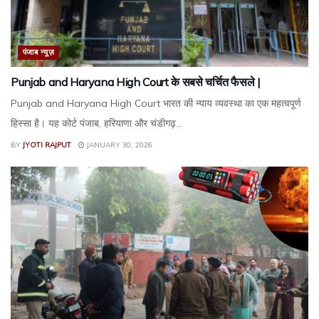
पंजाब न्यूज़
Punjab and Haryana High Court के सबसे चर्चित फैसले |
Punjab and Haryana High Court भारत की न्याय व्यवस्था का एक महत्वपूर्ण
हिस्सा है। यह कोर्ट पंजाब, हरियाणा और चंडीगढ़...
BY
JYOTI RAJPUT
JANUARY 30, 2026