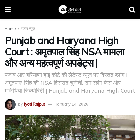
Home
पंजाब न्यूज़
Punjab and Haryana High
Court : अमृतपाल सिंह NSA मामला
और अन्य महत्वपूर्ण अपडेट्स |
पंजाब और हरियाणा हाई कोर्ट की लेटेस्ट न्यूज पर विस्तृत ब्लॉग।
अमृतपाल सिंह की NSA हिरासत चुनौती, राम रहीम केस और
मजिथिया सिक्योरिटी | Punjab and Haryana High Court
by
Jyoti Rajput
January 14, 2026