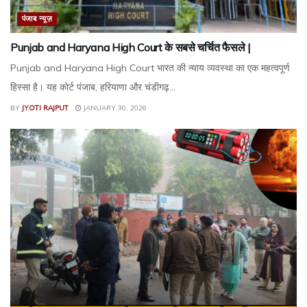
पंजाब न्यूज़
Punjab and Haryana High Court के सबसे चर्चित फैसले |
Punjab and Haryana High Court भारत की न्याय व्यवस्था का एक महत्वपूर्ण
हिस्सा है। यह कोर्ट पंजाब, हरियाणा और चंडीगढ़...
BY
JYOTI RAJPUT
JANUARY 30, 2026