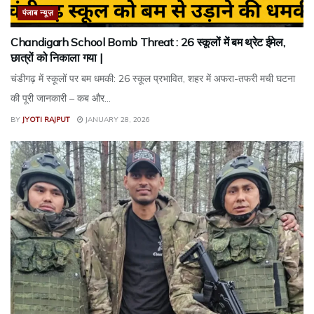
पंजाब न्यूज़
Chandigarh School Bomb Threat : 26 स्कूलों में बम थ्रेट ईमेल,
छात्रों को निकाला गया |
चंडीगढ़ में स्कूलों पर बम धमकी: 26 स्कूल प्रभावित, शहर में अफरा-तफरी मची घटना
की पूरी जानकारी – कब और...
BY
JYOTI RAJPUT
JANUARY 28, 2026