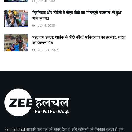
JULY 30, 2023
त्रिनिदाद और टोबैगो में पीएम मोदी का ‘भोजपुरी चउताल’ से हुआ
भव्य स्वागत
JULY 4, 2025
पहलगाम हमला: आतंक के पीछे कौन? पाकिस्तान का इनकार, भारत
का ऐक्शन मोड
APRIL 24, 2025
Zeehulchul
आपको पल पल की खबर देता है और बेईमानों को बेनकाब करता है, हम