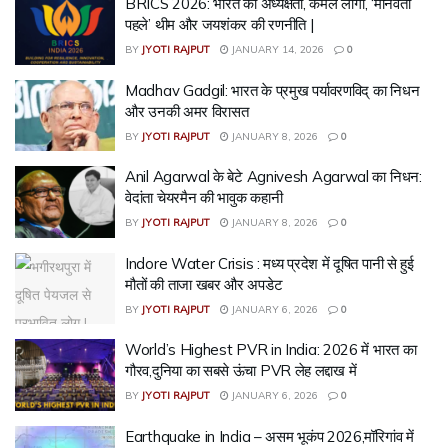
BRICS 2026: भारत की अध्यक्षता, कमल लोगो, ‘मानवता
पहले’ थीम और जयशंकर की रणनीति |
BY
JYOTI RAJPUT
JANUARY 14, 2026
0
Madhav Gadgil: भारत के प्रमुख पर्यावरणविद् का निधन
और उनकी अमर विरासत
BY
JYOTI RAJPUT
JANUARY 8, 2026
0
Anil Agarwal के बेटे Agnivesh Agarwal का निधन:
वेदांता चेयरमैन की भावुक कहानी
BY
JYOTI RAJPUT
JANUARY 8, 2026
0
Indore Water Crisis : मध्य प्रदेश में दूषित पानी से हुई
मौतों की ताजा खबर और अपडेट
BY
JYOTI RAJPUT
JANUARY 6, 2026
0
World’s Highest PVR in India: 2026 में भारत का
गौरव,दुनिया का सबसे ऊंचा PVR लेह लद्दाख में
BY
JYOTI RAJPUT
JANUARY 6, 2026
0
Earthquake in India – असम भूकंप 2026,मॉरिगांव में