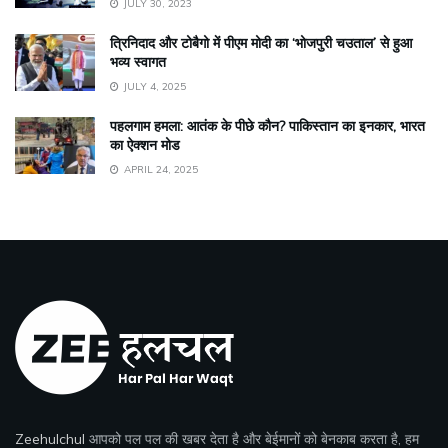
JULY 30, 2023
त्रिनिदाद और टोबैगो में पीएम मोदी का ‘भोजपुरी चउताल’ से हुआ
भव्य स्वागत
JULY 4, 2025
पहलगाम हमला: आतंक के पीछे कौन? पाकिस्तान का इनकार, भारत
का ऐक्शन मोड
APRIL 24, 2025
Zeehulchul
आपको पल पल की खबर देता है और बेईमानों को बेनकाब करता है, हम