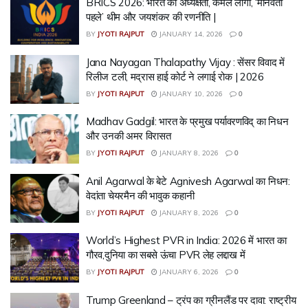
BRICS 2026: भारत की अध्यक्षता, कमल लोगो, ‘मानवता
पहले’ थीम और जयशंकर की रणनीति |
BY
JYOTI RAJPUT
JANUARY 14, 2026
0
Jana Nayagan Thalapathy Vijay : सेंसर विवाद में
रिलीज टली, मद्रास हाई कोर्ट ने लगाई रोक | 2026
BY
JYOTI RAJPUT
JANUARY 10, 2026
0
Madhav Gadgil: भारत के प्रमुख पर्यावरणविद् का निधन
और उनकी अमर विरासत
BY
JYOTI RAJPUT
JANUARY 8, 2026
0
Anil Agarwal के बेटे Agnivesh Agarwal का निधन:
वेदांता चेयरमैन की भावुक कहानी
BY
JYOTI RAJPUT
JANUARY 8, 2026
0
World’s Highest PVR in India: 2026 में भारत का
गौरव,दुनिया का सबसे ऊंचा PVR लेह लद्दाख में
BY
JYOTI RAJPUT
JANUARY 6, 2026
0
Trump Greenland – ट्रंप का ग्रीनलैंड पर दावा: राष्ट्रीय