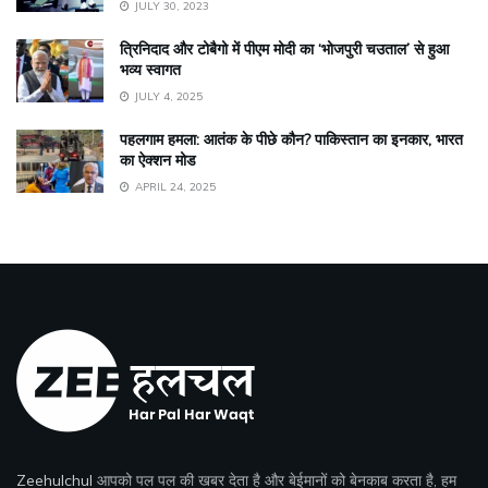
JULY 30, 2023
त्रिनिदाद और टोबैगो में पीएम मोदी का ‘भोजपुरी चउताल’ से हुआ
भव्य स्वागत
JULY 4, 2025
पहलगाम हमला: आतंक के पीछे कौन? पाकिस्तान का इनकार, भारत
का ऐक्शन मोड
APRIL 24, 2025
Zeehulchul
आपको पल पल की खबर देता है और बेईमानों को बेनकाब करता है, हम