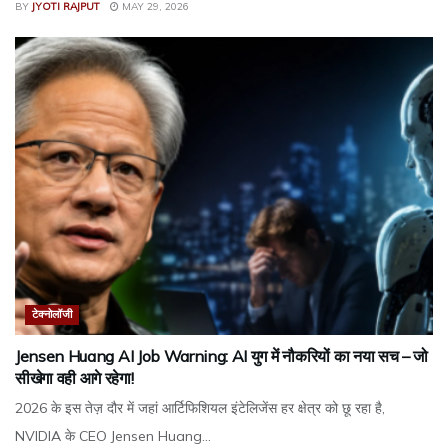
BY
JYOTI RAJPUT
MAY 29, 2026
टेक्नोलॉजी
Jensen Huang AI Job Warning: AI युग में नौकरियों का नया सच – जो
सीखेगा वही आगे रहेगा!
2026 के इस तेज़ दौर में जहां आर्टिफिशियल इंटेलिजेंस हर क्षेत्र को छू रहा है,
NVIDIA के CEO Jensen Huang...