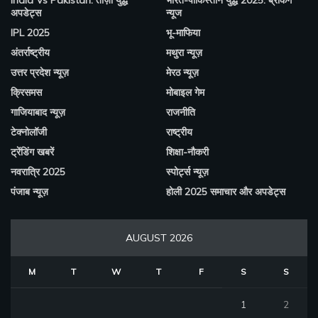
India Vs Pakistan: ताज़ा युद्ध
भारत-पाकिस्तान युद्ध 2025: ब्रेकिंग
अपडेट्स
न्यूज
IPL 2025
भू-माफिया
अंतर्राष्ट्रीय
मथुरा न्यूज़
उत्तर प्रदेश न्यूज़
मेरठ न्यूज़
क्रिसमस
मोबाइल गेम
गाजियाबाद न्यूज़
राजनीति
टेक्नोलॉजी
राष्ट्रीय
ट्रेंडिंग खबरें
शिक्षा-नौकरी
नवरात्रि 2025
स्पोर्ट्स न्यूज़
पंजाब न्यूज़
होली 2025 समाचार और अपडेट्स
AUGUST 2026
M
T
W
T
F
S
S
1
2