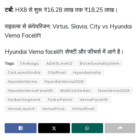
टर्बो:
HX8 से शुरू ₹16.28 लाख तक ₹18.25 लाख।
राइवल्स से कंपेयरिजन: Virtus, Slavia, City vs Hyundai
Verna Facelift
Hyundai Verna facelift सेफ्टी और फीचर्स में आगे है।
Tags:
7Airbags
ADASLevel2
BoseSoundSystem
CarLaunchIndia
CityRival
HyundaiIndia
HyundaiVerna
HyundaiVerna2026
HyundaiVernaFacelift
MidSizeSedan
NewVerna2026
SedanSegment
TurboPetrol
VernaFacelift
VernaLaunch
VernaPrice
VirtusRival