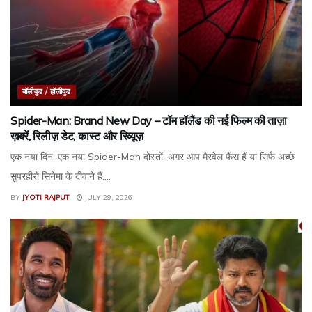
बॉलीवुड / हॉलीवुड
Spider-Man: Brand New Day – टॉम हॉलैंड की नई फिल्म की ताज़ा
ख़बरें, रिलीज़ डेट, कास्ट और रिव्यूज़
एक नया दिन, एक नया Spider-Man दोस्तों, अगर आप मैरवेल फैंस हैं या सिर्फ अच्छे
सुपरहीरो सिनेमा के दीवाने हैं,...
BY
JYOTI RAJPUT
JULY 29, 2026