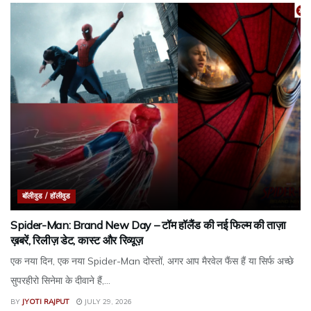
बॉलीवुड / हॉलीवुड
Spider-Man: Brand New Day – टॉम हॉलैंड की नई फिल्म की ताज़ा
ख़बरें, रिलीज़ डेट, कास्ट और रिव्यूज़
एक नया दिन, एक नया Spider-Man दोस्तों, अगर आप मैरवेल फैंस हैं या सिर्फ अच्छे
सुपरहीरो सिनेमा के दीवाने हैं,...
BY
JYOTI RAJPUT
JULY 29, 2026