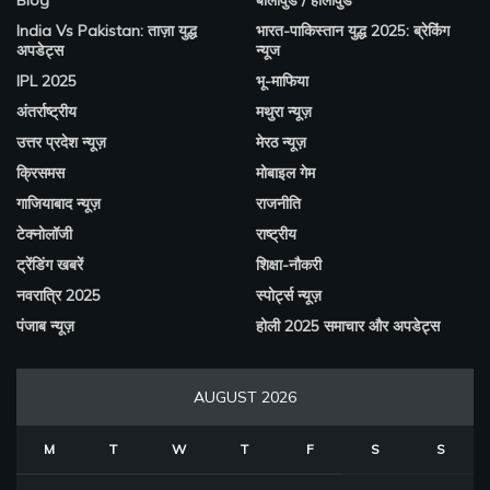
Blog
बॉलीवुड / हॉलीवुड
India Vs Pakistan: ताज़ा युद्ध
भारत-पाकिस्तान युद्ध 2025: ब्रेकिंग
अपडेट्स
न्यूज
IPL 2025
भू-माफिया
अंतर्राष्ट्रीय
मथुरा न्यूज़
उत्तर प्रदेश न्यूज़
मेरठ न्यूज़
क्रिसमस
मोबाइल गेम
गाजियाबाद न्यूज़
राजनीति
टेक्नोलॉजी
राष्ट्रीय
ट्रेंडिंग खबरें
शिक्षा-नौकरी
नवरात्रि 2025
स्पोर्ट्स न्यूज़
पंजाब न्यूज़
होली 2025 समाचार और अपडेट्स
AUGUST 2026
M
T
W
T
F
S
S