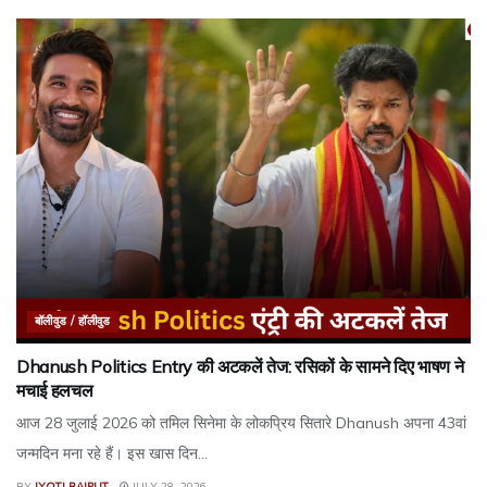
बॉलीवुड / हॉलीवुड
Dhanush Politics Entry की अटकलें तेज: रसिकों के सामने दिए भाषण ने
मचाई हलचल
आज 28 जुलाई 2026 को तमिल सिनेमा के लोकप्रिय सितारे Dhanush अपना 43वां
जन्मदिन मना रहे हैं। इस खास दिन...
BY
JYOTI RAJPUT
JULY 28, 2026