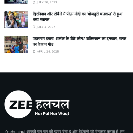
JULY 30, 2023
त्रिनिदाद और टोबैगो में पीएम मोदी का ‘भोजपुरी चउताल’ से हुआ
भव्य स्वागत
JULY 4, 2025
पहलगाम हमला: आतंक के पीछे कौन? पाकिस्तान का इनकार, भारत
का ऐक्शन मोड
APRIL 24, 2025
Zeehulchul
आपको पल पल की खबर देता है और बेईमानों को बेनकाब करता है, हम