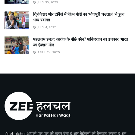
JULY 30, 2023
त्रिनिदाद और टोबैगो में पीएम मोदी का ‘भोजपुरी चउताल’ से हुआ
भव्य स्वागत
JULY 4, 2025
पहलगाम हमला: आतंक के पीछे कौन? पाकिस्तान का इनकार, भारत
का ऐक्शन मोड
APRIL 24, 2025
Zeehulchul
आपको पल पल की खबर देता है और बेईमानों को बेनकाब करता है, हम