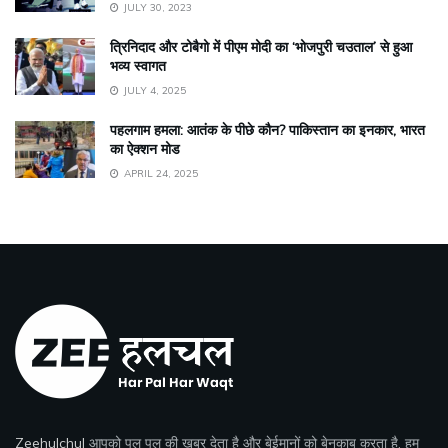
JULY 30, 2023
त्रिनिदाद और टोबैगो में पीएम मोदी का ‘भोजपुरी चउताल’ से हुआ
भव्य स्वागत
JULY 4, 2025
पहलगाम हमला: आतंक के पीछे कौन? पाकिस्तान का इनकार, भारत
का ऐक्शन मोड
APRIL 24, 2025
Zeehulchul
आपको पल पल की खबर देता है और बेईमानों को बेनकाब करता है, हम