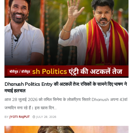
बॉलीवुड / हॉलीवुड
Dhanush Politics Entry की अटकलें तेज: रसिकों के सामने दिए भाषण ने
मचाई हलचल
आज 28 जुलाई 2026 को तमिल सिनेमा के लोकप्रिय सितारे Dhanush अपना 43वां
जन्मदिन मना रहे हैं। इस खास दिन...
BY
JYOTI RAJPUT
JULY 28, 2026