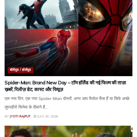
बॉलीवुड / हॉलीवुड
Spider-Man: Brand New Day – टॉम हॉलैंड की नई फिल्म की ताज़ा
ख़बरें, रिलीज़ डेट, कास्ट और रिव्यूज़
एक नया दिन, एक नया Spider-Man दोस्तों, अगर आप मैरवेल फैंस हैं या सिर्फ अच्छे
सुपरहीरो सिनेमा के दीवाने हैं,...
BY
JYOTI RAJPUT
JULY 29, 2026