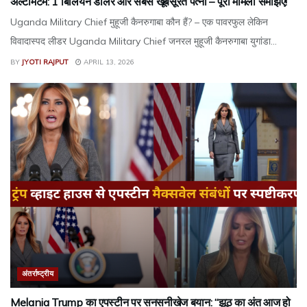
अल्टीमेटम: 1 बिलियन डॉलर और सबसे खूबसूरत पत्नी – पूरा मामला समझिए!
Uganda Military Chief मुहूजी कैनरुगाबा कौन हैं? – एक पावरफुल लेकिन
विवादास्पद लीडर Uganda Military Chief जनरल मुहूजी कैनरुगाबा युगांडा...
BY
JYOTI RAJPUT
APRIL 13, 2026
अंतर्राष्ट्रीय
Melania Trump का एपस्टीन पर सनसनीखेज बयान: “झूठ का अंत आज हो